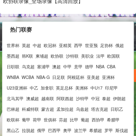
欧协联录像_全场录像【高清回放】
热门联赛
世界杯
英超
中超
欧冠杯
亚精英
西甲
世亚预
足协杯
俄超
墨西超
韩K联
柬埔超
欧协联
沙特联
美职业
法甲
欧国联
日职联
乌克超
塞浦甲
澳超
中甲
意甲
德甲
NBA
CBA
WNBA
WCBA
NBA-G
日足联
阿根廷杯
亚美超
亚洲杯
U23亚洲杯
中乙
加拿职
英足总杯
美洲杯
中U17
印尼甲
北马其甲
澳威超
越南联
阿联酋超
沙特甲
中冠
泰超
伊朗超
巴林超
科威特联
蒙古超
孟加拉超
乌兹超
塔吉克超
日职乙
欧联杯
葡甲
荷甲
世俱杯
芬超
比甲
葡超
西协甲
希腊甲
黑山乙
拉脱超
俄甲
巴西甲
奥甲
波兰甲
希腊超
罗甲
斯伐超