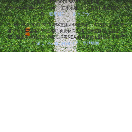
联系电话：173-0976-8855
联系邮箱：
vRM2sBtsA0@foxmail.com
联系地址：广东省天长市自清路740
号
联系我们
留言反馈
Copyright © 2016-2025 JRS直播,JRS低调看,NBA直播,无插件直
播,高清NBA直播,JRS直播吧,免费体育直播,篮球直播,足球直播,在
线NBA观看,JRS高清直播,低调看NBA,jrs直播nba 版权所有 备案
号:
渝ICP备2025049671号
网站地图