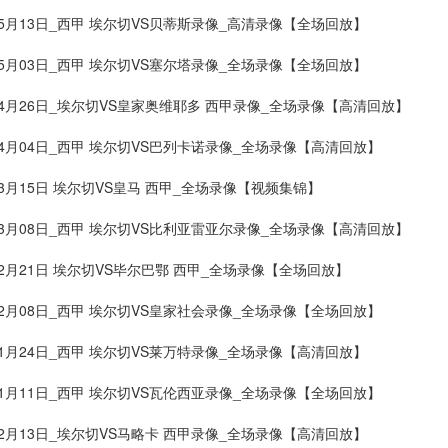
年05月13日_西甲 埃尔切VS贝蒂斯录像_高清录像【全场回放】
年05月03日_西甲 埃尔切VS塞尔塔录像_全场录像【全场回放】
年04月26日_埃尔切VS皇家奥维耶多 西甲录像_全场录像【高清回放】
年04月04日_西甲 埃尔切VS巴列卡诺录像_全场录像【高清回放】
年03月15日 埃尔切VS皇马 西甲_全场录像【视频集锦】
年03月08日_西甲 埃尔切VS比利亚雷亚尔录像_全场录像【高清回放】
年02月21日 埃尔切VS毕尔巴鄂 西甲_全场录像【全场回放】
年02月08日_西甲 埃尔切VS皇家社会录像_全场录像【全场回放】
年01月24日_西甲 埃尔切VS莱万特录像_全场录像【高清回放】
年01月11日_西甲 埃尔切VS瓦伦西亚录像_全场录像【全场回放】
年12月13日_埃尔切VS马略卡 西甲录像_全场录像【高清回放】