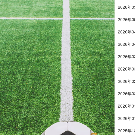
2026
2026
2026
2026
2026
2026
2026
2026
2026
2026
2025