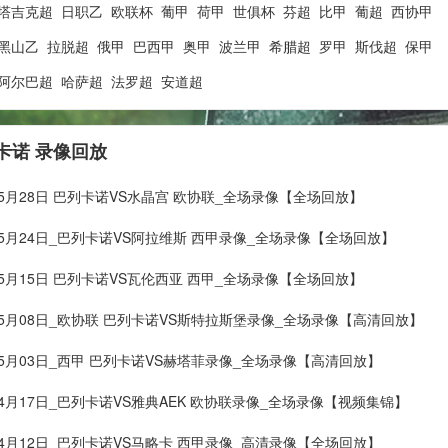
塔吉克超
日职乙
欧联杯
葡甲
荷甲
世俱杯
芬超
比甲
葡超
西协甲
黑山乙
拉脱超
俄甲
巴西甲
奥甲
波兰甲
希腊超
罗甲
斯伐超
保甲
阿尔巴超
哈萨超
法罗超
安道超
卡诺 录像回放
年05月28日 巴列卡诺VS水晶宫 欧协联_全场录像【全场回放】
年05月24日_巴列卡诺VS阿拉维斯 西甲录像_全场录像【全场回放】
年05月15日 巴列卡诺VS瓦伦西亚 西甲_全场录像【全场回放】
年05月08日_欧协联 巴列卡诺VS斯特拉斯堡录像_全场录像【高清回放】
年05月03日_西甲 巴列卡诺VS赫塔菲录像_全场录像【高清回放】
年04月17日_巴列卡诺VS雅典AEK 欧协联录像_全场录像【视频集锦】
年04月12日_巴列卡诺VS马略卡 西甲录像_高清录像【全场回放】