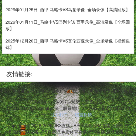
2026年01月25日_西甲 马略卡VS马竞录像_全场录像【高清回放】
2026年01月11日_马略卡VS巴列卡诺 西甲录像_高清录像【全场回
放】
2025年12月20日_西甲 马略卡VS瓦伦西亚录像_全场录像【视频集
锦】
友情链接:
等多项体育项目,支持低调模式避免广告干扰。用户可免费享受NBA常规
联系电话：173-0976-8855
联系邮箱：
vRM2sBtsA0@foxmail.com
联系地址：广东省天长市自清路740
号
联系我们
留言反馈
Copyright © 2016-2025 JRS直播,JRS低调看,NBA直播,无插件直
播,高清NBA直播,JRS直播吧,免费体育直播,篮球直播,足球直播,在