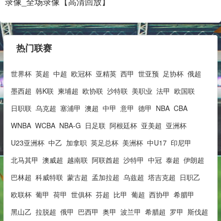
录像_全场录像【高清回放】
热门联赛
世界杯
英超
中超
欧冠杯
亚精英
西甲
世亚预
足协杯
俄超
墨西超
韩K联
柬埔超
欧协联
沙特联
美职业
法甲
欧国联
日职联
乌克超
塞浦甲
澳超
中甲
意甲
德甲
NBA
CBA
WNBA
WCBA
NBA-G
日足联
阿根廷杯
亚美超
亚洲杯
U23亚洲杯
中乙
加拿职
英足总杯
美洲杯
中U17
印尼甲
北马其甲
澳威超
越南联
阿联酋超
沙特甲
中冠
泰超
伊朗超
巴林超
科威特联
蒙古超
孟加拉超
乌兹超
塔吉克超
日职乙
欧联杯
葡甲
荷甲
世俱杯
芬超
比甲
葡超
西协甲
希腊甲
黑山乙
拉脱超
俄甲
巴西甲
奥甲
波兰甲
希腊超
罗甲
斯伐超