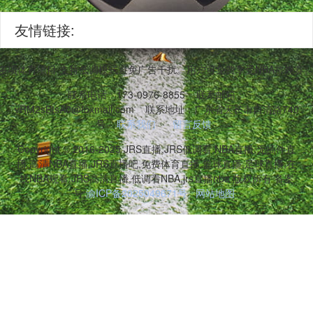
友情链接:
等多项体育项目,支持低调模式避免广告干扰。用户可免费享受NBA常规
联系电话：173-0976-8855
联系邮箱：
vRM2sBtsA0@foxmail.com
联系地址：广东省天长市自清路740
号
联系我们
留言反馈
Copyright © 2016-2025 JRS直播,JRS低调看,NBA直播,无插件直
播,高清NBA直播,JRS直播吧,免费体育直播,篮球直播,足球直播,在
线NBA观看,JRS高清直播,低调看NBA,jrs直播nba 版权所有 备案
号:
渝ICP备2025049671号
网站地图