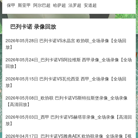
保甲
斯亚甲
阿尔巴超
哈萨超
法罗超
安道超
巴列卡诺 录像回放
2026年05月28日 巴列卡诺VS水晶宫 欧协联_全场录像【全场回
放】
2026年05月24日_巴列卡诺VS阿拉维斯 西甲录像_全场录像【全场
回放】
2026年05月15日 巴列卡诺VS瓦伦西亚 西甲_全场录像【全场回
放】
2026年05月08日_欧协联 巴列卡诺VS斯特拉斯堡录像_全场录像
【高清回放】
2026年05月03日_西甲 巴列卡诺VS赫塔菲录像_全场录像【高清回
放】
2026年04月17日_巴列卡诺VS雅典AEK 欧协联录像_全场录像【视