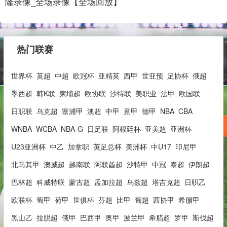
隆录像_全场录像【全场回放】
热门联赛
世界杯
英超
中超
欧冠杯
亚精英
西甲
世亚预
足协杯
俄超
墨西超
韩K联
柬埔超
欧协联
沙特联
美职业
法甲
欧国联
日职联
乌克超
塞浦甲
澳超
中甲
意甲
德甲
NBA
CBA
WNBA
WCBA
NBA-G
日足联
阿根廷杯
亚美超
亚洲杯
U23亚洲杯
中乙
加拿职
英足总杯
美洲杯
中U17
印尼甲
北马其甲
澳威超
越南联
阿联酋超
沙特甲
中冠
泰超
伊朗超
巴林超
科威特联
蒙古超
孟加拉超
乌兹超
塔吉克超
日职乙
欧联杯
葡甲
荷甲
世俱杯
芬超
比甲
葡超
西协甲
希腊甲
黑山乙
拉脱超
俄甲
巴西甲
奥甲
波兰甲
希腊超
罗甲
斯伐超