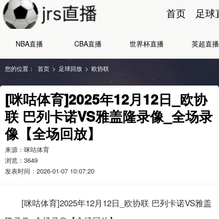
首页
足球
NBA直播
CBA直播
世界杯直播
英超直播
您的位置：
首页
>
足球回放
>
欧协联
[咪咕体育]2025年12月12日_欧协
联 巴列卡诺VS雅盖隆录像_全场录
像【全场回放】
来源：咪咕体育
浏览：
3649
发表时间：2026-01-07 10:07:20
[咪咕体育]2025年12月12日_欧协联 巴列卡诺VS雅盖