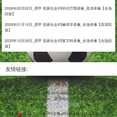
2026年02月02日_西甲 皇家社会VS毕尔巴鄂录像_高清录像【全场
回放】
2026年01月10日_西甲 皇家社会VS赫塔菲录像_全场录像【高清回
放】
2025年12月20日_西甲 皇家社会VS莱万特录像_全场录像【全场回
放】
友情链接:
等多项体育项目,支持低调模式避免广告干扰。用户可免费享受NBA常规
联系电话：173-0976-8855
联系邮箱：
vRM2sBtsA0@foxmail.com
联系地址：广东省天长市自清路740
号
联系我们
留言反馈
Copyright © 2016-2025 JRS直播,JRS低调看,NBA直播,无插件直