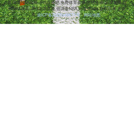
播,高清NBA直播,JRS直播吧,免费体育直播,篮球直播,足球直播,在
线NBA观看,JRS高清直播,低调看NBA,jrs直播nba 版权所有 备案
号:
渝ICP备2025049671号
网站地图