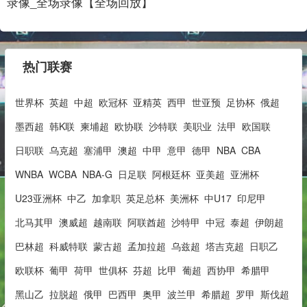
录像_全场录像【全场回放】
热门联赛
世界杯
英超
中超
欧冠杯
亚精英
西甲
世亚预
足协杯
俄超
墨西超
韩K联
柬埔超
欧协联
沙特联
美职业
法甲
欧国联
日职联
乌克超
塞浦甲
澳超
中甲
意甲
德甲
NBA
CBA
WNBA
WCBA
NBA-G
日足联
阿根廷杯
亚美超
亚洲杯
U23亚洲杯
中乙
加拿职
英足总杯
美洲杯
中U17
印尼甲
北马其甲
澳威超
越南联
阿联酋超
沙特甲
中冠
泰超
伊朗超
巴林超
科威特联
蒙古超
孟加拉超
乌兹超
塔吉克超
日职乙
欧联杯
葡甲
荷甲
世俱杯
芬超
比甲
葡超
西协甲
希腊甲
黑山乙
拉脱超
俄甲
巴西甲
奥甲
波兰甲
希腊超
罗甲
斯伐超