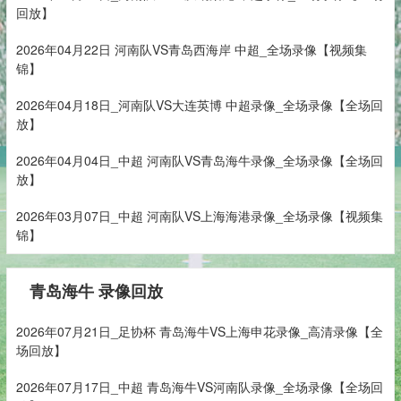
回放】
2026年04月22日 河南队VS青岛西海岸 中超_全场录像【视频集
锦】
2026年04月18日_河南队VS大连英博 中超录像_全场录像【全场回
放】
2026年04月04日_中超 河南队VS青岛海牛录像_全场录像【全场回
放】
2026年03月07日_中超 河南队VS上海海港录像_全场录像【视频集
锦】
青岛海牛 录像回放
2026年07月21日_足协杯 青岛海牛VS上海申花录像_高清录像【全
场回放】
2026年07月17日_中超 青岛海牛VS河南队录像_全场录像【全场回