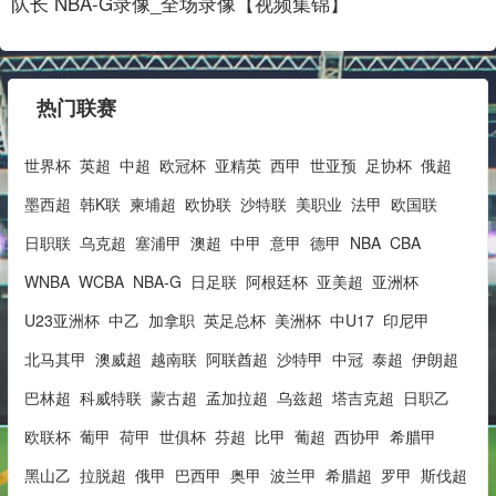
队长 NBA-G录像_全场录像【视频集锦】
热门联赛
世界杯
英超
中超
欧冠杯
亚精英
西甲
世亚预
足协杯
俄超
墨西超
韩K联
柬埔超
欧协联
沙特联
美职业
法甲
欧国联
日职联
乌克超
塞浦甲
澳超
中甲
意甲
德甲
NBA
CBA
WNBA
WCBA
NBA-G
日足联
阿根廷杯
亚美超
亚洲杯
U23亚洲杯
中乙
加拿职
英足总杯
美洲杯
中U17
印尼甲
北马其甲
澳威超
越南联
阿联酋超
沙特甲
中冠
泰超
伊朗超
巴林超
科威特联
蒙古超
孟加拉超
乌兹超
塔吉克超
日职乙
欧联杯
葡甲
荷甲
世俱杯
芬超
比甲
葡超
西协甲
希腊甲
黑山乙
拉脱超
俄甲
巴西甲
奥甲
波兰甲
希腊超
罗甲
斯伐超