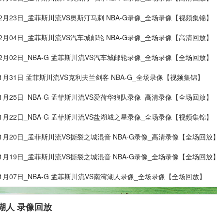
年02月23日_孟菲斯川流VS奥斯汀马刺 NBA-G录像_全场录像【视频集锦】
年02月04日_孟菲斯川流VS汽车城邮轮 NBA-G录像_全场录像【高清回放】
年02月02日_NBA-G 孟菲斯川流VS汽车城邮轮录像_全场录像【全场回放】
01月31日 孟菲斯川流VS克利夫兰剑客 NBA-G_全场录像【视频集锦】
年01月25日_NBA-G 孟菲斯川流VS爱荷华狼队录像_高清录像【全场回放】
年01月22日_NBA-G 孟菲斯川流VS盐湖城之星录像_全场录像【视频集锦】
年01月20日_孟菲斯川流VS撕裂之城混音 NBA-G录像_高清录像【全场回放
年01月19日_孟菲斯川流VS撕裂之城混音 NBA-G录像_全场录像【全场回放
年01月07日_NBA-G 孟菲斯川流VS南湾湖人录像_全场录像【全场回放】
湖人 录像回放