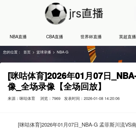
NBA直播
CBA直播
世界杯直播
英超直播
您的位置：
首页
>
篮球录播
>
NBA-G
[咪咕体育]2026年01月07日_N
像_全场录像【全场回放】
来源：咪咕体育
浏览：
7969
发表时间：2026-01-08 14:20:06
[咪咕体育]2026年01月07日_NBA-G 孟菲斯川