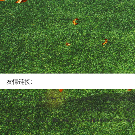
友情链接:
BA直播为核心特色,提供高清流畅的NBA赛事观看体验。同时覆盖足球、
联系电话：173-0976-8855
Copyright © 2016-2025 JRS直播,JRS低调看,NBA直播,无