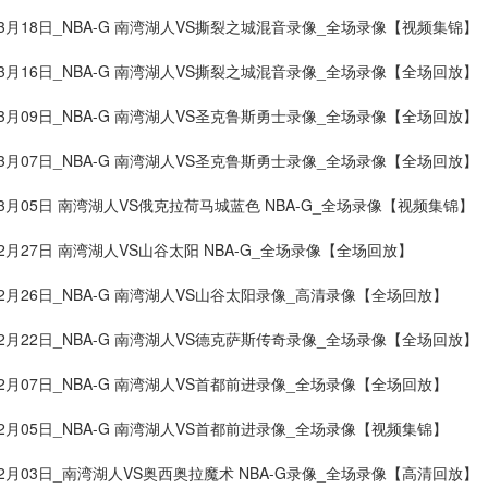
年03月18日_NBA-G 南湾湖人VS撕裂之城混音录像_全场录像【视频集锦】
年03月16日_NBA-G 南湾湖人VS撕裂之城混音录像_全场录像【全场回放】
年03月09日_NBA-G 南湾湖人VS圣克鲁斯勇士录像_全场录像【全场回放】
年03月07日_NBA-G 南湾湖人VS圣克鲁斯勇士录像_全场录像【全场回放】
年03月05日 南湾湖人VS俄克拉荷马城蓝色 NBA-G_全场录像【视频集锦】
02月27日 南湾湖人VS山谷太阳 NBA-G_全场录像【全场回放】
年02月26日_NBA-G 南湾湖人VS山谷太阳录像_高清录像【全场回放】
年02月22日_NBA-G 南湾湖人VS德克萨斯传奇录像_全场录像【全场回放】
年02月07日_NBA-G 南湾湖人VS首都前进录像_全场录像【全场回放】
年02月05日_NBA-G 南湾湖人VS首都前进录像_全场录像【视频集锦】
年02月03日_南湾湖人VS奥西奥拉魔术 NBA-G录像_全场录像【高清回放】