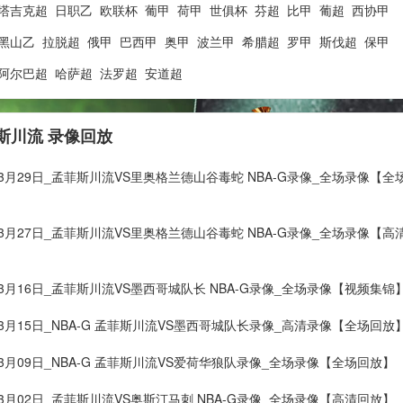
塔吉克超
日职乙
欧联杯
葡甲
荷甲
世俱杯
芬超
比甲
葡超
西协甲
黑山乙
拉脱超
俄甲
巴西甲
奥甲
波兰甲
希腊超
罗甲
斯伐超
保甲
阿尔巴超
哈萨超
法罗超
安道超
斯川流 录像回放
年03月29日_孟菲斯川流VS里奥格兰德山谷毒蛇 NBA-G录像_全场录像【全
年03月27日_孟菲斯川流VS里奥格兰德山谷毒蛇 NBA-G录像_全场录像【高
年03月16日_孟菲斯川流VS墨西哥城队长 NBA-G录像_全场录像【视频集锦
年03月15日_NBA-G 孟菲斯川流VS墨西哥城队长录像_高清录像【全场回放
年03月09日_NBA-G 孟菲斯川流VS爱荷华狼队录像_全场录像【全场回放】
年03月02日_孟菲斯川流VS奥斯汀马刺 NBA-G录像_全场录像【高清回放】