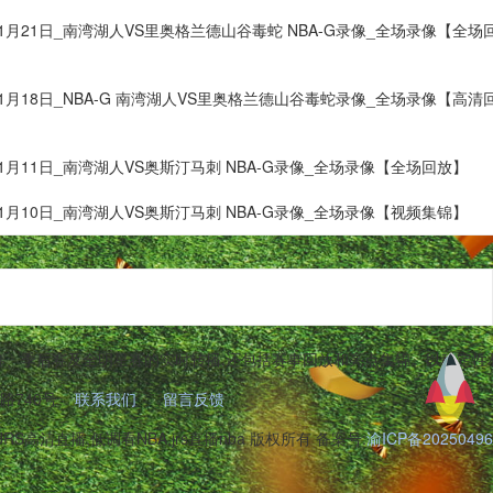
年01月21日_南湾湖人VS里奥格兰德山谷毒蛇 NBA-G录像_全场录像【全场
年01月18日_NBA-G 南湾湖人VS里奥格兰德山谷毒蛇录像_全场录像【高清
年01月11日_南湾湖人VS奥斯汀马刺 NBA-G录像_全场录像【全场回放】
年01月10日_南湾湖人VS奥斯汀马刺 NBA-G录像_全场录像【视频集锦】
规赛、季后赛及全明星赛的实时转播,还包括赛事回放和亮点集锦。以稳定性
740号
联系我们
留言反馈
,JRS高清直播,低调看NBA,jrs直播nba 版权所有 备案号:
渝ICP备20250496