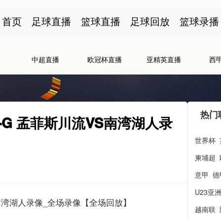
首页
足球直播
篮球直播
足球回放
篮球录播
中超直播
欧冠杯直播
亚精英直播
西
热门
BA-G 孟菲斯川流VS南湾湖人录
世界杯
柬埔超
意甲
德
U23亚
流VS南湾湖人录像_全场录像【全场回放】
越南联