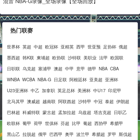
混音 NBA-G录像_全场录像【全场回放】
热门联赛
世界杯
英超
中超
欧冠杯
亚精英
西甲
世亚预
足协杯
俄超
墨西超
韩K联
柬埔超
欧协联
沙特联
美职业
法甲
欧国联
日职联
乌克超
塞浦甲
澳超
中甲
意甲
德甲
NBA
CBA
WNBA
WCBA
NBA-G
日足联
阿根廷杯
亚美超
亚洲杯
U23亚洲杯
中乙
加拿职
英足总杯
美洲杯
中U17
印尼甲
北马其甲
澳威超
越南联
阿联酋超
沙特甲
中冠
泰超
伊朗超
巴林超
科威特联
蒙古超
孟加拉超
乌兹超
塔吉克超
日职乙
欧联杯
葡甲
荷甲
世俱杯
芬超
比甲
葡超
西协甲
希腊甲
黑山乙
拉脱超
俄甲
巴西甲
奥甲
波兰甲
希腊超
罗甲
斯伐超