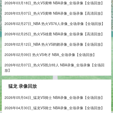
2026年03月18日_热火VS黄蜂 NBA录像_全场录像【全场回放】
2026年03月07日_热火VS黄蜂 NBA录像_全场录像【高清回放】
2026年02月27日_NBA 热火VS76人录像_全场录像【全场回放】
2026年02月25日_热火VS雄鹿 NBA录像_全场录像【高清回放】
2026年02月12日_NBA 热火VS鹈鹕录像_全场录像【全场回放】
2026年02月09日 热火VS奇才 NBA_全场录像【全场回放】
2026年02月07日_热火VS凯尔特人 NBA录像_全场录像【全场回
放】
猛龙 录像回放
2026年05月04日_猛龙VS骑士 NBA录像_全场录像【全场回放】
2026年04月30日_猛龙VS骑士 NBA录像_全场录像【全场回放】