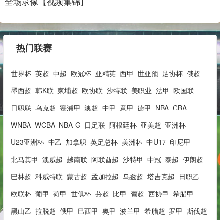
全场录像【视频集锦】
热门联赛
世界杯
英超
中超
欧冠杯
亚精英
西甲
世亚预
足协杯
俄超
墨西超
韩K联
柬埔超
欧协联
沙特联
美职业
法甲
欧国联
日职联
乌克超
塞浦甲
澳超
中甲
意甲
德甲
NBA
CBA
WNBA
WCBA
NBA-G
日足联
阿根廷杯
亚美超
亚洲杯
U23亚洲杯
中乙
加拿职
英足总杯
美洲杯
中U17
印尼甲
北马其甲
澳威超
越南联
阿联酋超
沙特甲
中冠
泰超
伊朗超
巴林超
科威特联
蒙古超
孟加拉超
乌兹超
塔吉克超
日职乙
欧联杯
葡甲
荷甲
世俱杯
芬超
比甲
葡超
西协甲
希腊甲
黑山乙
拉脱超
俄甲
巴西甲
奥甲
波兰甲
希腊超
罗甲
斯伐超