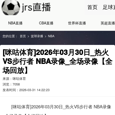
首页
足球
NBA直播
CBA直播
世界杯直播
英超直播
您的位置：
首页
>
篮球录播
>
NBA
[咪咕体育]2026年03月30日_热火
VS步行者 NBA录像_全场录像【全
场回放】
来源：咪咕体育
浏览：
7058
发表时间：2026-03-31 14:22:23
[咪咕体育]2026年03月30日_热火VS步行者 NBA录像