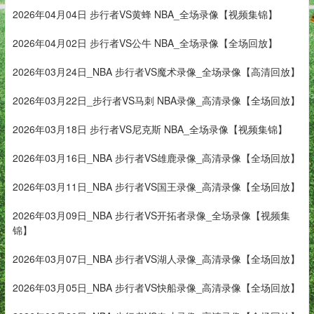
2026年04月04日 步行者VS黄蜂 NBA_全场录像【视频集锦】
2026年04月02日 步行者VS公牛 NBA_全场录像【全场回放】
2026年03月24日_NBA 步行者VS魔术录像_全场录像【高清回放】
2026年03月22日_步行者VS马刺 NBA录像_高清录像【全场回放】
2026年03月18日 步行者VS尼克斯 NBA_全场录像【视频集锦】
2026年03月16日_NBA 步行者VS雄鹿录像_高清录像【全场回放】
2026年03月11日_NBA 步行者VS国王录像_高清录像【全场回放】
2026年03月09日_NBA 步行者VS开拓者录像_全场录像【视频集
锦】
2026年03月07日_NBA 步行者VS湖人录像_高清录像【全场回放】
2026年03月05日_NBA 步行者VS快船录像_高清录像【全场回放】