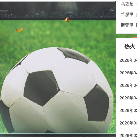
乌兹超
希腊甲
斯亚甲
热火
2026年
2026年
2026年
2026年
2026年
2026年
2026年