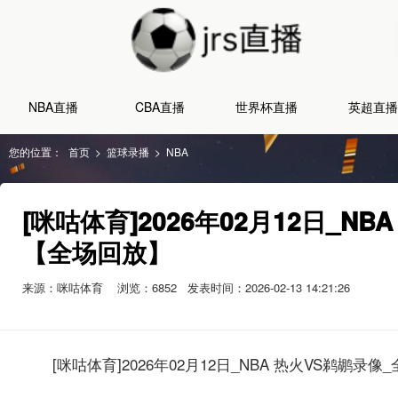
NBA直播
CBA直播
世界杯直播
英超直播
您的位置：
首页
>
篮球录播
>
NBA
[咪咕体育]2026年02月12日_N
【全场回放】
来源：咪咕体育
浏览：
6852
发表时间：2026-02-13 14:21:26
[咪咕体育]2026年02月12日_NBA 热火VS鹈鹕