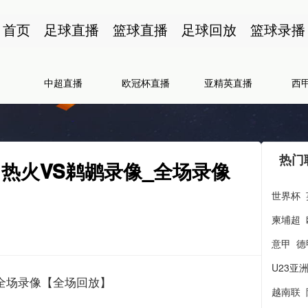
首页
足球直播
篮球直播
足球回放
篮球录播
中超直播
欧冠杯直播
亚精英直播
西
热门
BA 热火VS鹈鹕录像_全场录像
世界杯
柬埔超
意甲
德
U23亚
录像_全场录像【全场回放】
越南联