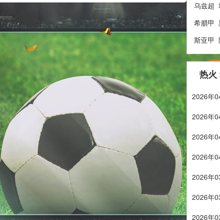
乌兹超
希腊甲
斯亚甲
热火
2026年
2026年
2026年
2026年
2026年
2026年
2026年