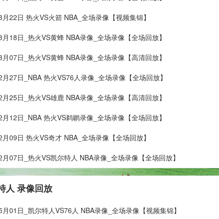
03月22日 热火VS火箭 NBA_全场录像【视频集锦】
03月18日_热火VS黄蜂 NBA录像_全场录像【全场回放】
03月07日_热火VS黄蜂 NBA录像_全场录像【高清回放】
02月27日_NBA 热火VS76人录像_全场录像【全场回放】
02月25日_热火VS雄鹿 NBA录像_全场录像【高清回放】
02月12日_NBA 热火VS鹈鹕录像_全场录像【全场回放】
02月09日 热火VS奇才 NBA_全场录像【全场回放】
年02月07日_热火VS凯尔特人 NBA录像_全场录像【全场回放】
特人 录像回放
05月01日_凯尔特人VS76人 NBA录像_全场录像【视频集锦】