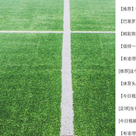
【推荐】
【巴塞罗
【精彩剪
【值得一
【有道理
[推荐]
【体育头
【今日视
[足球]
[今日视
【有道理