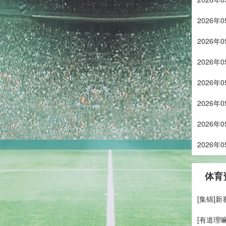
2026
2026
2026
2026
2026
2026
2026
体育
[集锦]
[有道理