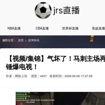
NBA直播
CBA直播
世界杯直播
英超直播
您的位置：
首页
>
篮球快讯
【视频/集锦】气坏了！马刺主场
锤爆电视！
作者：网络上传
浏览：
4437
发表时间：2026-06-06 17:47:28