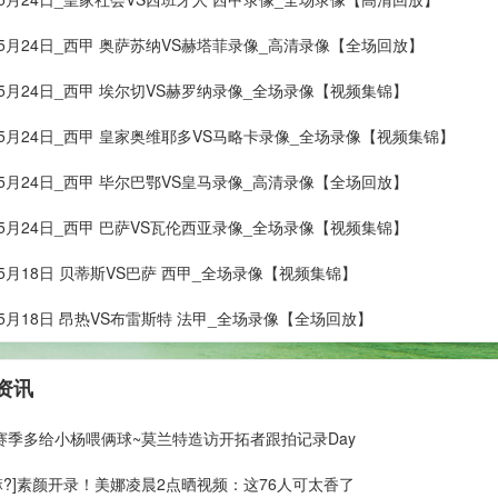
年05月24日_西甲 奥萨苏纳VS赫塔菲录像_高清录像【全场回放】
年05月24日_西甲 埃尔切VS赫罗纳录像_全场录像【视频集锦】
年05月24日_西甲 皇家奥维耶多VS马略卡录像_全场录像【视频集锦】
年05月24日_西甲 毕尔巴鄂VS皇马录像_高清录像【全场回放】
年05月24日_西甲 巴萨VS瓦伦西亚录像_全场录像【视频集锦】
年05月18日 贝蒂斯VS巴萨 西甲_全场录像【视频集锦】
年05月18日 昂热VS布雷斯特 法甲_全场录像【全场回放】
资讯
新赛季多给小杨喂俩球~莫兰特造访开拓者跟拍记录Day
嘛?]素颜开录！美娜凌晨2点晒视频：这76人可太香了