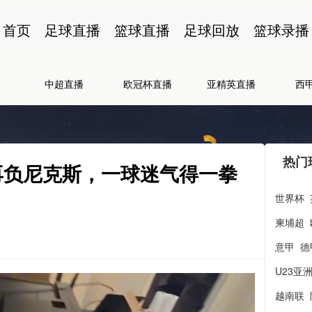
首页
足球直播
篮球直播
足球回放
篮球录播
中超直播
欧冠杯直播
亚精英直播
西
热门
再负尼克斯，一球迷气得一拳
世界杯
柬埔超
意甲
德
U23亚
越南联