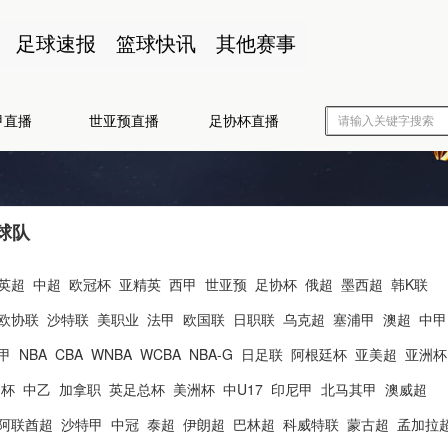
足球速报
篮球快讯
其他赛事
甲直播
世亚预直播
足协杯直播
球队
英超
中超
欧冠杯
亚精英
西甲
世亚预
足协杯
俄超
墨西超
韩K联
欧协联
沙特联
美职业
法甲
欧国联
日职联
乌克超
塞浦甲
澳超
中甲
甲
NBA
CBA
WNBA
WCBA
NBA-G
日足联
阿根廷杯
亚美超
亚洲杯
洲杯
中乙
加拿职
英足总杯
美洲杯
中U17
印尼甲
北马其甲
澳威超
阿联酋超
沙特甲
中冠
泰超
伊朗超
巴林超
科威特联
蒙古超
孟加拉