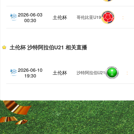
2026-06-03
土伦杯
:
哥伦比亚U19
00:30
土伦杯 沙特阿拉伯U21 相关直播
2026-06-10
土伦杯
:
沙特阿拉伯U21
19:30