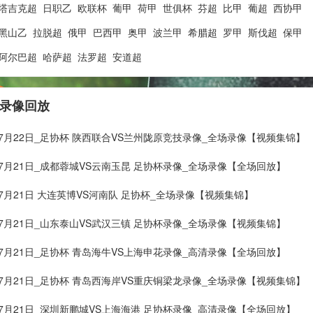
塔吉克超
日职乙
欧联杯
葡甲
荷甲
世俱杯
芬超
比甲
葡超
西协甲
黑山乙
拉脱超
俄甲
巴西甲
奥甲
波兰甲
希腊超
罗甲
斯伐超
保甲
阿尔巴超
哈萨超
法罗超
安道超
 录像回放
年07月22日_足协杯 陕西联合VS兰州陇原竞技录像_全场录像【视频集锦】
年07月21日_成都蓉城VS云南玉昆 足协杯录像_全场录像【全场回放】
年07月21日 大连英博VS河南队 足协杯_全场录像【视频集锦】
年07月21日_山东泰山VS武汉三镇 足协杯录像_全场录像【视频集锦】
年07月21日_足协杯 青岛海牛VS上海申花录像_高清录像【全场回放】
年07月21日_足协杯 青岛西海岸VS重庆铜梁龙录像_全场录像【视频集锦】
年07月21日_深圳新鹏城VS上海海港 足协杯录像_高清录像【全场回放】