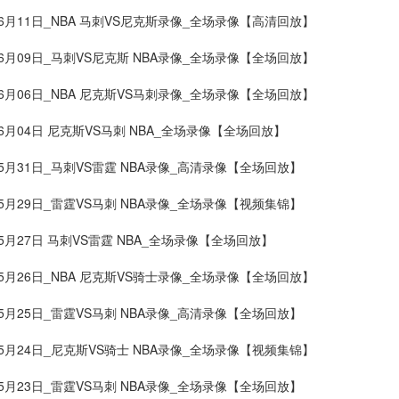
06月11日_NBA 马刺VS尼克斯录像_全场录像【高清回放】
06月09日_马刺VS尼克斯 NBA录像_全场录像【全场回放】
06月06日_NBA 尼克斯VS马刺录像_全场录像【全场回放】
06月04日 尼克斯VS马刺 NBA_全场录像【全场回放】
05月31日_马刺VS雷霆 NBA录像_高清录像【全场回放】
05月29日_雷霆VS马刺 NBA录像_全场录像【视频集锦】
05月27日 马刺VS雷霆 NBA_全场录像【全场回放】
05月26日_NBA 尼克斯VS骑士录像_全场录像【全场回放】
05月25日_雷霆VS马刺 NBA录像_高清录像【全场回放】
05月24日_尼克斯VS骑士 NBA录像_全场录像【视频集锦】
05月23日_雷霆VS马刺 NBA录像_全场录像【全场回放】