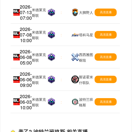
2026-
米德莱克
07-13
美乙2
:
大脚野人
高清直播
斯联
07:00
2026-
米德莱克
07-08
美乙2
:
塔科马星
高清直播
斯联
10:00
2026-
米德莱克
西西雅图
06-08
美乙2
:
高清直播
斯联
枢纽
05:00
2026-
米德莱克
斯诺霍米
06-06
美乙2
:
高清直播
斯联
什联队
09:00
2026-
米德莱克
波特兰班
06-03
美乙2
:
高清直播
斯联
格斯
10:00
美乙2 波特兰班格斯 相关直播