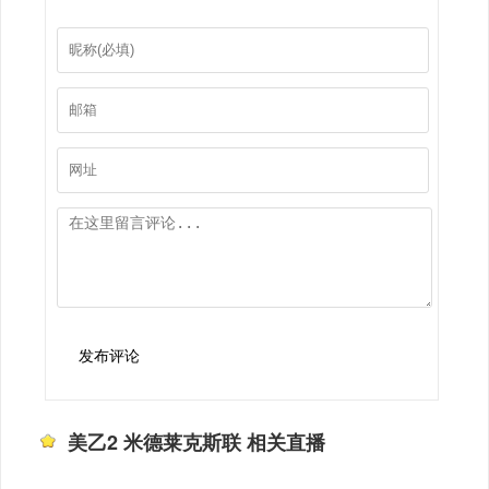
发布评论
美乙2 米德莱克斯联 相关直播