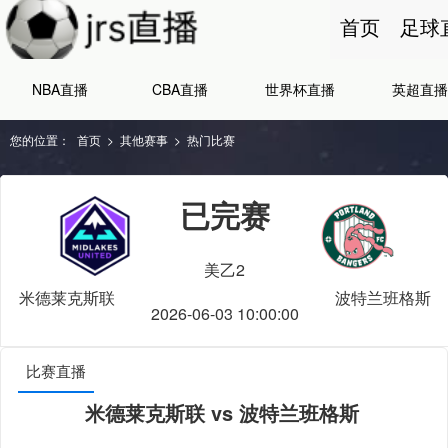
首页
足球
NBA直播
CBA直播
世界杯直播
英超直播
您的位置：
首页
>
其他赛事
>
热门比赛
已完赛
美乙2
米德莱克斯联
波特兰班格斯
2026-06-03 10:00:00
比赛直播
米德莱克斯联 vs 波特兰班格斯