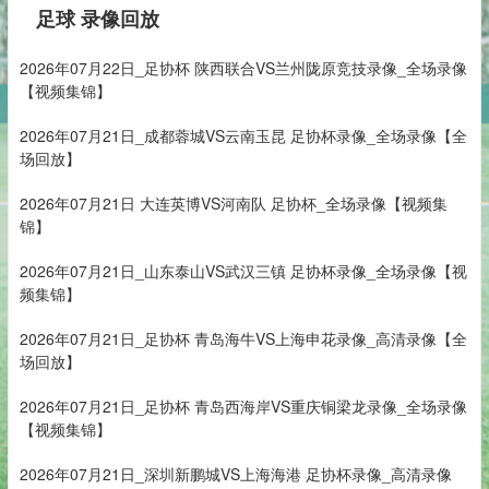
足球 录像回放
2026年07月22日_足协杯 陕西联合VS兰州陇原竞技录像_全场录像
【视频集锦】
2026年07月21日_成都蓉城VS云南玉昆 足协杯录像_全场录像【全
场回放】
2026年07月21日 大连英博VS河南队 足协杯_全场录像【视频集
锦】
2026年07月21日_山东泰山VS武汉三镇 足协杯录像_全场录像【视
频集锦】
2026年07月21日_足协杯 青岛海牛VS上海申花录像_高清录像【全
场回放】
2026年07月21日_足协杯 青岛西海岸VS重庆铜梁龙录像_全场录像
【视频集锦】
2026年07月21日_深圳新鹏城VS上海海港 足协杯录像_高清录像