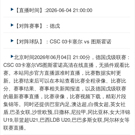
【直播时间】:2026-06-04 21:00:00
【对阵赛事】：德戊
【对阵球队】：CSC 03卡塞尔 vs 图斯霍诺
北京时间2026年06月04日 21:00分，德国戊级联赛 :
CSC 03卡塞尔VS图斯霍诺高清在线直播，无插件观看比
赛。本站同步官方直播源准时直播，比赛数据实时更
新。比赛结束后可以在本站查看比赛全程录像、比赛比
分、赛事结果、赛事相关新闻报道，以及德国戊级联赛
的最新赛事直播，比赛录像，比赛视频下载，精彩片段
集锦等。同时还提供巴室内足,澳达超,白俄女超,英女社
盾,巴圣女联,沙世欧预,日撒杯,尼拉甲,冈比亚杯,女大洋锦
U19,菲篮超U21,巴西LDB U20,巴巴多斯女联,阿尔杯女等
联赛直播。