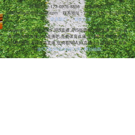
联系电话：173-0976-8855
联系邮箱：
vRM2sBtsA0@foxmail.com
联系地址：广东省天长市自清路740
号
联系我们
留言反馈
Copyright © 2016-2025 JRS直播,JRS低调看,NBA直播,无插件直
播,高清NBA直播,JRS直播吧,免费体育直播,篮球直播,足球直播,在
线NBA观看,JRS高清直播,低调看NBA,jrs直播nba 版权所有 备案
号:
渝ICP备2025049671号
网站地图