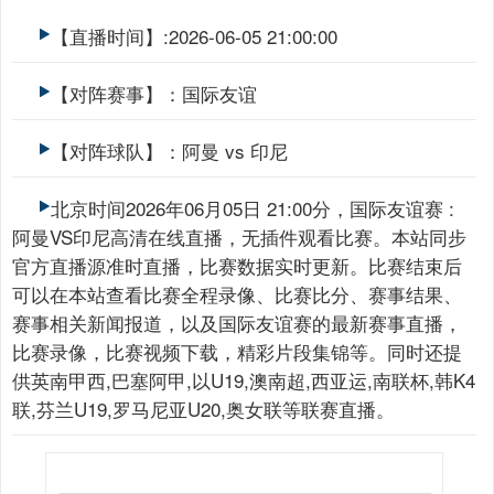
【直播时间】:2026-06-05 21:00:00
【对阵赛事】：国际友谊
【对阵球队】：阿曼 vs 印尼
北京时间2026年06月05日 21:00分，国际友谊赛 :
阿曼VS印尼高清在线直播，无插件观看比赛。本站同步
官方直播源准时直播，比赛数据实时更新。比赛结束后
可以在本站查看比赛全程录像、比赛比分、赛事结果、
赛事相关新闻报道，以及国际友谊赛的最新赛事直播，
比赛录像，比赛视频下载，精彩片段集锦等。同时还提
供英南甲西,巴塞阿甲,以U19,澳南超,西亚运,南联杯,韩K4
联,芬兰U19,罗马尼亚U20,奥女联等联赛直播。