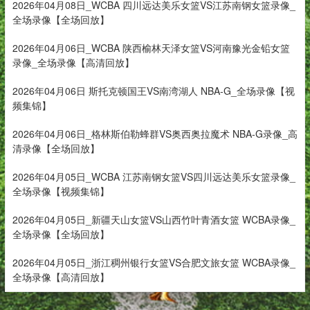
2026年04月08日_WCBA 四川远达美乐女篮VS江苏南钢女篮录像_
全场录像【全场回放】
2026年04月06日_WCBA 陕西榆林天泽女篮VS河南豫光金铅女篮
录像_全场录像【高清回放】
2026年04月06日 斯托克顿国王VS南湾湖人 NBA-G_全场录像【视
频集锦】
2026年04月06日_格林斯伯勒蜂群VS奥西奥拉魔术 NBA-G录像_高
清录像【全场回放】
2026年04月05日_WCBA 江苏南钢女篮VS四川远达美乐女篮录像_
全场录像【视频集锦】
2026年04月05日_新疆天山女篮VS山西竹叶青酒女篮 WCBA录像_
全场录像【全场回放】
2026年04月05日_浙江稠州银行女篮VS合肥文旅女篮 WCBA录像_
全场录像【高清回放】