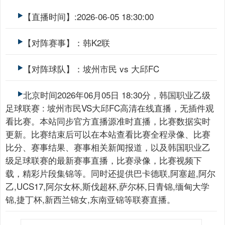
【直播时间】:2026-06-05 18:30:00
【对阵赛事】：韩K2联
【对阵球队】：坡州市民 vs 大邱FC
北京时间2026年06月05日 18:30分，韩国职业乙级
足球联赛 : 坡州市民VS大邱FC高清在线直播，无插件观
看比赛。本站同步官方直播源准时直播，比赛数据实时
更新。比赛结束后可以在本站查看比赛全程录像、比赛
比分、赛事结果、赛事相关新闻报道，以及韩国职业乙
级足球联赛的最新赛事直播，比赛录像，比赛视频下
载，精彩片段集锦等。同时还提供巴卡德联,阿塞超,阿尔
乙,UCS17,阿尔女杯,斯伐超杯,萨尔杯,日青锦,缅甸大学
锦,捷丁杯,新西兰锦女,东南亚锦等联赛直播。