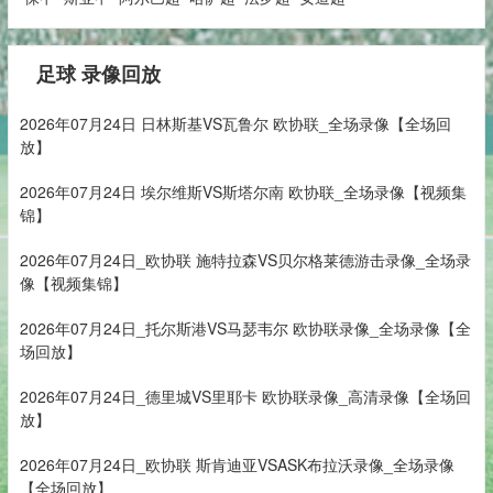
足球 录像回放
2026年07月24日 日林斯基VS瓦鲁尔 欧协联_全场录像【全场回
放】
2026年07月24日 埃尔维斯VS斯塔尔南 欧协联_全场录像【视频集
锦】
2026年07月24日_欧协联 施特拉森VS贝尔格莱德游击录像_全场录
像【视频集锦】
2026年07月24日_托尔斯港VS马瑟韦尔 欧协联录像_全场录像【全
场回放】
2026年07月24日_德里城VS里耶卡 欧协联录像_高清录像【全场回
放】
2026年07月24日_欧协联 斯肯迪亚VSASK布拉沃录像_全场录像
【全场回放】