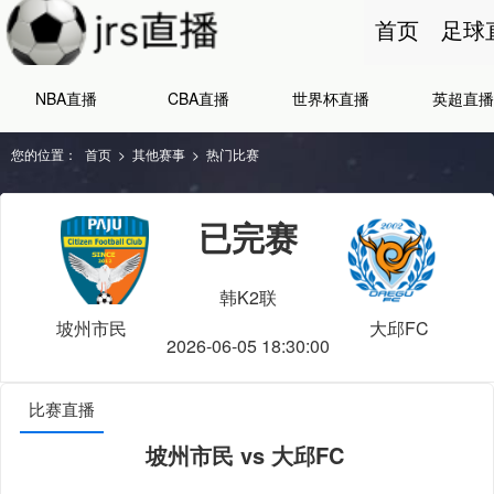
首页
足球
NBA直播
CBA直播
世界杯直播
英超直播
您的位置：
首页
>
其他赛事
>
热门比赛
已完赛
韩K2联
坡州市民
大邱FC
2026-06-05 18:30:00
比赛直播
坡州市民 vs 大邱FC