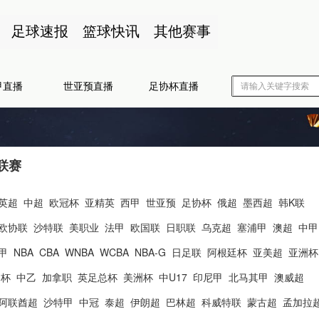
足球速报
篮球快讯
其他赛事
甲直播
世亚预直播
足协杯直播
联赛
英超
中超
欧冠杯
亚精英
西甲
世亚预
足协杯
俄超
墨西超
韩K联
欧协联
沙特联
美职业
法甲
欧国联
日职联
乌克超
塞浦甲
澳超
中甲
甲
NBA
CBA
WNBA
WCBA
NBA-G
日足联
阿根廷杯
亚美超
亚洲杯
洲杯
中乙
加拿职
英足总杯
美洲杯
中U17
印尼甲
北马其甲
澳威超
阿联酋超
沙特甲
中冠
泰超
伊朗超
巴林超
科威特联
蒙古超
孟加拉