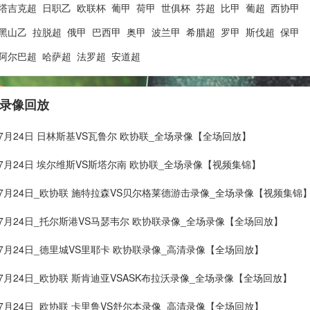
塔吉克超
日职乙
欧联杯
葡甲
荷甲
世俱杯
芬超
比甲
葡超
西协甲
黑山乙
拉脱超
俄甲
巴西甲
奥甲
波兰甲
希腊超
罗甲
斯伐超
保甲
阿尔巴超
哈萨超
法罗超
安道超
 录像回放
年07月24日 日林斯基VS瓦鲁尔 欧协联_全场录像【全场回放】
年07月24日 埃尔维斯VS斯塔尔南 欧协联_全场录像【视频集锦】
年07月24日_欧协联 施特拉森VS贝尔格莱德游击录像_全场录像【视频集锦
年07月24日_托尔斯港VS马瑟韦尔 欧协联录像_全场录像【全场回放】
年07月24日_德里城VS里耶卡 欧协联录像_高清录像【全场回放】
年07月24日_欧协联 斯肯迪亚VSASK布拉沃录像_全场录像【全场回放】
年07月24日_欧协联 卡里鲁VS舒尔本录像_高清录像【全场回放】