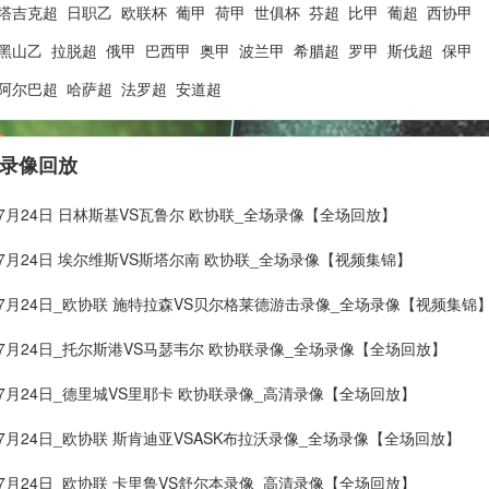
塔吉克超
日职乙
欧联杯
葡甲
荷甲
世俱杯
芬超
比甲
葡超
西协甲
黑山乙
拉脱超
俄甲
巴西甲
奥甲
波兰甲
希腊超
罗甲
斯伐超
保甲
阿尔巴超
哈萨超
法罗超
安道超
 录像回放
年07月24日 日林斯基VS瓦鲁尔 欧协联_全场录像【全场回放】
年07月24日 埃尔维斯VS斯塔尔南 欧协联_全场录像【视频集锦】
年07月24日_欧协联 施特拉森VS贝尔格莱德游击录像_全场录像【视频集锦
年07月24日_托尔斯港VS马瑟韦尔 欧协联录像_全场录像【全场回放】
年07月24日_德里城VS里耶卡 欧协联录像_高清录像【全场回放】
年07月24日_欧协联 斯肯迪亚VSASK布拉沃录像_全场录像【全场回放】
年07月24日_欧协联 卡里鲁VS舒尔本录像_高清录像【全场回放】