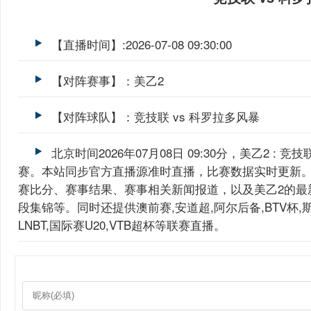
【直播时间】:2026-07-08 09:30:00
【对阵赛事】：美乙2
【对阵球队】：竞技联 vs 科罗拉多风暴
北京时间2026年07月08日 09:30分，美乙2 
赛。本站同步官方直播源准时直播，比赛数据实时更新
赛比分、赛事结果、赛事相关新闻报道，以及美乙2的最
段集锦等。同时还提供澳前赛,安道超,阿尔后备,BTV杯,斯
LNBT,国际赛U20,VTB超杯等联赛直播。