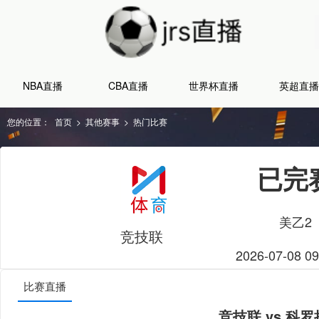
NBA直播
CBA直播
世界杯直播
英超直播
您的位置：
首页
>
其他赛事
>
热门比赛
已完
美乙2
竞技联
2026-07-08 09
比赛直播
竞技联 vs 科