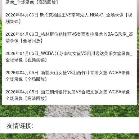
录像_全场录像【高清回放】
2026年04月06日 斯托克顿国王VS南湾湖人 NBA-G_全场录像【视
频集锦】
2026年04月06日_格林斯伯勒蜂群VS奥西奥拉魔术 NBA-G录像_高
清录像【全场回放】
2026年04月05日_WCBA 江苏南钢女篮VS四川远达美乐女篮录像_
全场录像【视频集锦】
2026年04月05日_新疆天山女篮VS山西竹叶青酒女篮 WCBA录像_
全场录像【全场回放】
2026年04月05日_浙江稠州银行女篮VS合肥文旅女篮 WCBA录像_
全场录像【高清回放】
友情链接: