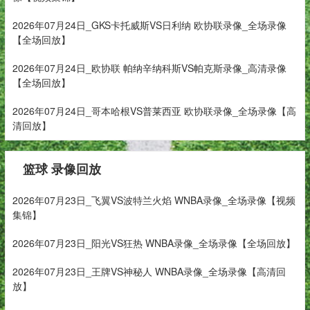
2026年07月24日_GKS卡托威斯VS日利纳 欧协联录像_全场录像
【全场回放】
2026年07月24日_欧协联 帕纳辛纳科斯VS帕克斯录像_高清录像
【全场回放】
2026年07月24日_哥本哈根VS普莱西亚 欧协联录像_全场录像【高
清回放】
篮球 录像回放
2026年07月23日_飞翼VS波特兰火焰 WNBA录像_全场录像【视频
集锦】
2026年07月23日_阳光VS狂热 WNBA录像_全场录像【全场回放】
2026年07月23日_王牌VS神秘人 WNBA录像_全场录像【高清回
放】