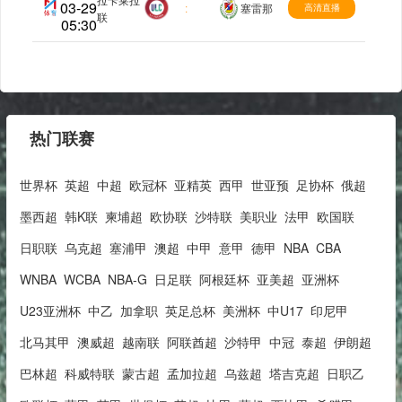
03-29
智利联杯
:
塞雷那
高清直播
联
05:30
热门联赛
世界杯
英超
中超
欧冠杯
亚精英
西甲
世亚预
足协杯
俄超
墨西超
韩K联
柬埔超
欧协联
沙特联
美职业
法甲
欧国联
日职联
乌克超
塞浦甲
澳超
中甲
意甲
德甲
NBA
CBA
WNBA
WCBA
NBA-G
日足联
阿根廷杯
亚美超
亚洲杯
U23亚洲杯
中乙
加拿职
英足总杯
美洲杯
中U17
印尼甲
北马其甲
澳威超
越南联
阿联酋超
沙特甲
中冠
泰超
伊朗超
巴林超
科威特联
蒙古超
孟加拉超
乌兹超
塔吉克超
日职乙