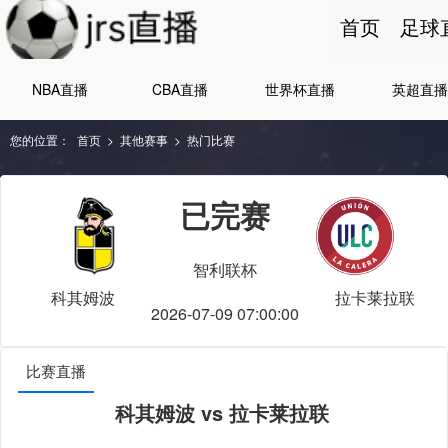
首页
足球
NBA直播
CBA直播
世界杯直播
英超直播
您的位置：
首页
>
其他赛事
>
热门比赛
已完赛
智利联杯
科其姆波
拉卡莱拉联
2026-07-09 07:00:00
比赛直播
科其姆波 vs 拉卡莱拉联