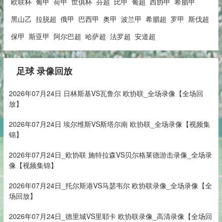
欧联杯
葡甲
荷甲
世俱杯
芬超
比甲
葡超
西协甲
希腊甲
黑山乙
拉脱超
俄甲
巴西甲
奥甲
波兰甲
希腊超
罗甲
斯伐超
保甲
斯亚甲
阿尔巴超
哈萨超
法罗超
安道超
足球 录像回放
2026年07月24日 日林斯基VS瓦鲁尔 欧协联_全场录像【全场回
放】
2026年07月24日 埃尔维斯VS斯塔尔南 欧协联_全场录像【视频集
锦】
2026年07月24日_欧协联 施特拉森VS贝尔格莱德游击录像_全场录
像【视频集锦】
2026年07月24日_托尔斯港VS马瑟韦尔 欧协联录像_全场录像【全
场回放】
2026年07月24日_德里城VS里耶卡 欧协联录像_高清录像【全场回