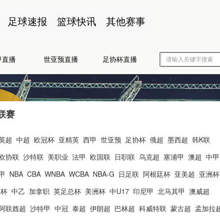
足球速报
篮球快讯
其他赛事
甲直播
世亚预直播
足协杯直播
联赛
英超
中超
欧冠杯
亚精英
西甲
世亚预
足协杯
俄超
墨西超
韩K联
欧协联
沙特联
美职业
法甲
欧国联
日职联
乌克超
塞浦甲
澳超
中甲
甲
NBA
CBA
WNBA
WCBA
NBA-G
日足联
阿根廷杯
亚美超
亚洲杯
洲杯
中乙
加拿职
英足总杯
美洲杯
中U17
印尼甲
北马其甲
澳威超
阿联酋超
沙特甲
中冠
泰超
伊朗超
巴林超
科威特联
蒙古超
孟加拉