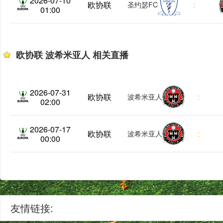
2026-07-10
欧协联
:
圣约瑟FC
01:00
欧协联 波希米亚人 相关直播
2026-07-31
欧协联
:
波希米亚人
02:00
2026-07-17
欧协联
:
波希米亚人
00:00
友情链接: