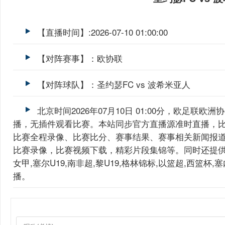
【直播时间】:2026-07-10 01:00:00
【对阵赛事】：欧协联
【对阵球队】：圣约瑟FC vs 波希米亚人
北京时间2026年07月10日 01:00分，欧足联欧
播，无插件观看比赛。本站同步官方直播源准时直播，
比赛全程录像、比赛比分、赛事结果、赛事相关新闻报
比赛录像，比赛视频下载，精彩片段集锦等。同时还提供中
女甲,塞尔U19,南非超,黎U19,格林锦标,以篮超,西篮杯
播。