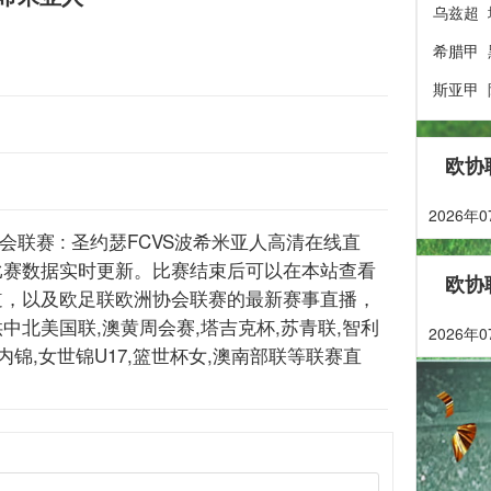
乌兹超
希腊甲
斯亚甲
欧协
2026
洲协会联赛 : 圣约瑟FCVS波希米亚人高清在线直
比赛数据实时更新。比赛结束后可以在本站查看
欧协
道，以及欧足联欧洲协会联赛的最新赛事直播，
北美国联,澳黄周会赛,塔吉克杯,苏青联,智利
2026
,塞内锦,女世锦U17,篮世杯女,澳南部联等联赛直