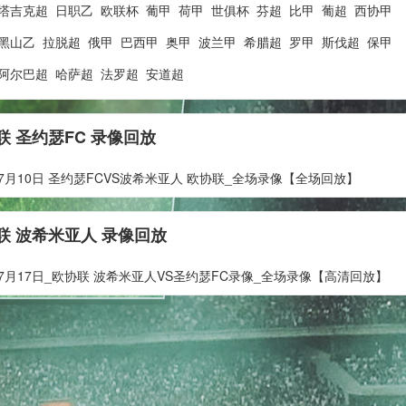
塔吉克超
日职乙
欧联杯
葡甲
荷甲
世俱杯
芬超
比甲
葡超
西协甲
黑山乙
拉脱超
俄甲
巴西甲
奥甲
波兰甲
希腊超
罗甲
斯伐超
保甲
阿尔巴超
哈萨超
法罗超
安道超
联 圣约瑟FC 录像回放
年07月10日 圣约瑟FCVS波希米亚人 欧协联_全场录像【全场回放】
联 波希米亚人 录像回放
年07月17日_欧协联 波希米亚人VS圣约瑟FC录像_全场录像【高清回放】