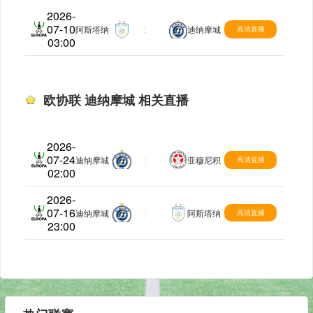
2026-
07-10
欧协联
阿斯塔纳
:
迪纳摩城
高清直播
03:00
欧协联 迪纳摩城 相关直播
2026-
07-24
欧协联
迪纳摩城
:
亚穆尼积
高清直播
02:00
2026-
07-16
欧协联
迪纳摩城
:
阿斯塔纳
高清直播
23:00