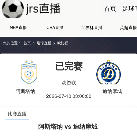
首页
足球
NBA直播
CBA直播
世界杯直播
英超直播
您的位置：
首页
>
足球直播
>
欧协联
已完赛
欧协联
阿斯塔纳
迪纳摩城
2026-07-10 03:00:00
比赛直播
阿斯塔纳 vs 迪纳摩城