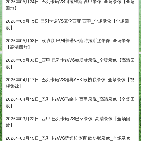
2026年05月24日_巴列卡诺VS阿拉维斯 西甲录像_全场录像【全场
回放】
2026年05月15日 巴列卡诺VS瓦伦西亚 西甲_全场录像【全场回
放】
2026年05月08日_欧协联 巴列卡诺VS斯特拉斯堡录像_全场录像
【高清回放】
2026年05月03日_西甲 巴列卡诺VS赫塔菲录像_全场录像【高清回
放】
2026年04月17日_巴列卡诺VS雅典AEK 欧协联录像_全场录像【视
频集锦】
2026年04月12日_巴列卡诺VS马略卡 西甲录像_高清录像【全场回
放】
2026年03月22日_西甲 巴列卡诺VS巴萨录像_高清录像【全场回
放】
2026年03月13日_巴列卡诺VS萨姆松体育 欧协联录像_全场录像