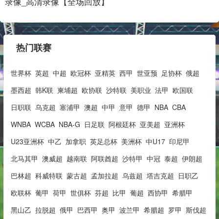
录像_高清录像【全场回放】
热门联赛
世界杯
英超
中超
欧冠杯
亚精英
西甲
世亚预
足协杯
俄超
墨西超
韩K联
柬埔超
欧协联
沙特联
美职业
法甲
欧国联
日职联
乌克超
塞浦甲
澳超
中甲
意甲
德甲
NBA
CBA
WNBA
WCBA
NBA-G
日足联
阿根廷杯
亚美超
亚洲杯
U23亚洲杯
中乙
加拿职
英足总杯
美洲杯
中U17
印尼甲
北马其甲
澳威超
越南联
阿联酋超
沙特甲
中冠
泰超
伊朗超
巴林超
科威特联
蒙古超
孟加拉超
乌兹超
塔吉克超
日职乙
欧联杯
葡甲
荷甲
世俱杯
芬超
比甲
葡超
西协甲
希腊甲
黑山乙
拉脱超
俄甲
巴西甲
奥甲
波兰甲
希腊超
罗甲
斯伐超