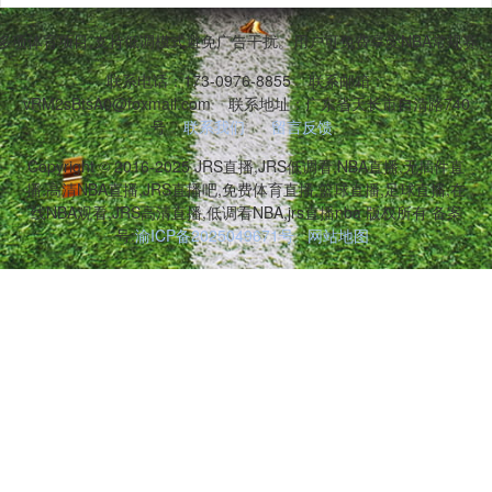
等多项体育项目,支持低调模式避免广告干扰。用户可免费享受NBA常规
联系电话：173-0976-8855
联系邮箱：
vRM2sBtsA0@foxmail.com
联系地址：广东省天长市自清路740
号
联系我们
留言反馈
Copyright © 2016-2025 JRS直播,JRS低调看,NBA直播,无插件直
播,高清NBA直播,JRS直播吧,免费体育直播,篮球直播,足球直播,在
线NBA观看,JRS高清直播,低调看NBA,jrs直播nba 版权所有 备案
号:
渝ICP备2025049671号
网站地图