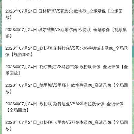
2026年07月24日 日林斯基VS瓦鲁尔 欧协联_全场录像【全场回
放】
2026年07月24日 埃尔维斯VS斯塔尔南 欧协联_全场录像【视频集
锦】
2026年07月24日_欧协联 施特拉森VS贝尔格莱德游击录像_全场录
像【视频集锦】
2026年07月24日_托尔斯港VS马瑟韦尔 欧协联录像_全场录像【全
场回放】
2026年07月24日_德里城VS里耶卡 欧协联录像_高清录像【全场回
放】
2026年07月24日_欧协联 斯肯迪亚VSASK布拉沃录像_全场录像
【全场回放】
2026年07月24日_欧协联 卡里鲁VS舒尔本录像_高清录像【全场回
放】