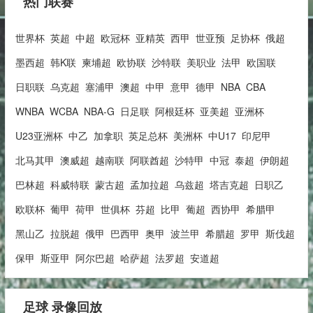
热门联赛
世界杯
英超
中超
欧冠杯
亚精英
西甲
世亚预
足协杯
俄超
墨西超
韩K联
柬埔超
欧协联
沙特联
美职业
法甲
欧国联
日职联
乌克超
塞浦甲
澳超
中甲
意甲
德甲
NBA
CBA
WNBA
WCBA
NBA-G
日足联
阿根廷杯
亚美超
亚洲杯
U23亚洲杯
中乙
加拿职
英足总杯
美洲杯
中U17
印尼甲
北马其甲
澳威超
越南联
阿联酋超
沙特甲
中冠
泰超
伊朗超
巴林超
科威特联
蒙古超
孟加拉超
乌兹超
塔吉克超
日职乙
欧联杯
葡甲
荷甲
世俱杯
芬超
比甲
葡超
西协甲
希腊甲
黑山乙
拉脱超
俄甲
巴西甲
奥甲
波兰甲
希腊超
罗甲
斯伐超
保甲
斯亚甲
阿尔巴超
哈萨超
法罗超
安道超
足球 录像回放