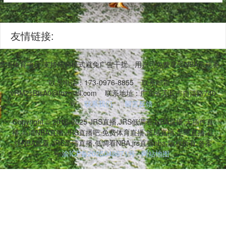
友情链接:
等多项体育项目,支持低调模式避免广告干扰。用户可免费享受NBA常规
联系电话：173-0976-8855
联系邮箱：
vRM2sBtsA0@foxmail.com
联系地址：广东省天长市自清路740
号
联系我们
留言反馈
Copyright © 2016-2025 JRS直播,JRS低调看,NBA直播,无插件直
播,高清NBA直播,JRS直播吧,免费体育直播,篮球直播,足球直播,在
线NBA观看,JRS高清直播,低调看NBA,jrs直播nba 版权所有 备案
号:
渝ICP备2025049671号
网站地图