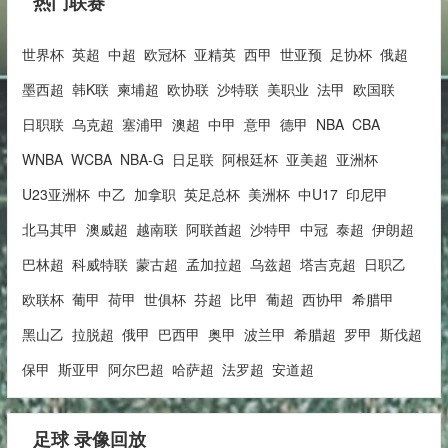
热门联赛
世界杯
英超
中超
欧冠杯
亚精英
西甲
世亚预
足协杯
俄超
墨西超
韩K联
柬埔超
欧协联
沙特联
美职业
法甲
欧国联
日职联
乌克超
塞浦甲
澳超
中甲
意甲
德甲
NBA
CBA
WNBA
WCBA
NBA-G
日足联
阿根廷杯
亚美超
亚洲杯
U23亚洲杯
中乙
加拿职
英足总杯
美洲杯
中U17
印尼甲
北马其甲
澳威超
越南联
阿联酋超
沙特甲
中冠
泰超
伊朗超
巴林超
科威特联
蒙古超
孟加拉超
乌兹超
塔吉克超
日职乙
欧联杯
葡甲
荷甲
世俱杯
芬超
比甲
葡超
西协甲
希腊甲
黑山乙
拉脱超
俄甲
巴西甲
奥甲
波兰甲
希腊超
罗甲
斯伐超
保甲
斯亚甲
阿尔巴超
哈萨超
法罗超
安道超
足球 录像回放