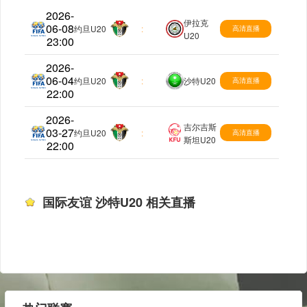
2026-
伊拉克
06-08
国际友谊
约旦U20
:
高清直播
U20
23:00
2026-
06-04
国际友谊
约旦U20
:
沙特U20
高清直播
22:00
2026-
吉尔吉斯
03-27
国际友谊
约旦U20
:
高清直播
斯坦U20
22:00
国际友谊 沙特U20 相关直播