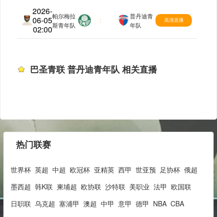
2026-
帕尔梅拉
普丹迪青
06-05
巴圣青联
:
高清直播
斯青年队
年队
02:00
巴圣青联 普丹迪青年队 相关直播
热门联赛
世界杯
英超
中超
欧冠杯
亚精英
西甲
世亚预
足协杯
俄超
墨西超
韩K联
柬埔超
欧协联
沙特联
美职业
法甲
欧国联
日职联
乌克超
塞浦甲
澳超
中甲
意甲
德甲
NBA
CBA