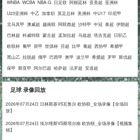
WNBA
WCBA
NBA-G
日足联
阿根廷杯
亚美超
亚洲杯
U23亚洲杯
中乙
加拿职
英足总杯
美洲杯
中U17
印尼甲
北马其甲
澳威超
越南联
阿联酋超
沙特甲
中冠
泰超
伊朗超
巴林超
科威特联
蒙古超
孟加拉超
乌兹超
塔吉克超
日职乙
欧联杯
葡甲
荷甲
世俱杯
芬超
比甲
葡超
西协甲
希腊甲
黑山乙
拉脱超
俄甲
巴西甲
奥甲
波兰甲
希腊超
罗甲
斯伐超
保甲
斯亚甲
阿尔巴超
哈萨超
法罗超
安道超
足球 录像回放
2026年07月24日 日林斯基VS瓦鲁尔 欧协联_全场录像【全场回
放】
2026年07月24日 埃尔维斯VS斯塔尔南 欧协联_全场录像【视频集
锦】