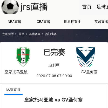
首页
足球
NBA直播
CBA直播
世界杯直播
英超直播
您的位置：
首页
>
其他赛事
>
热门比赛
已完赛
玻利甲
皇家托马亚波
GV圣何塞
2026-07-08 07:00:00
比赛直播
皇家托马亚波 vs GV圣何塞