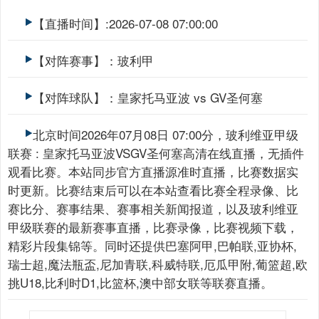
【直播时间】:2026-07-08 07:00:00
【对阵赛事】：玻利甲
【对阵球队】：皇家托马亚波 vs GV圣何塞
北京时间2026年07月08日 07:00分，玻利维亚甲级
联赛 : 皇家托马亚波VSGV圣何塞高清在线直播，无插件
观看比赛。本站同步官方直播源准时直播，比赛数据实
时更新。比赛结束后可以在本站查看比赛全程录像、比
赛比分、赛事结果、赛事相关新闻报道，以及玻利维亚
甲级联赛的最新赛事直播，比赛录像，比赛视频下载，
精彩片段集锦等。同时还提供巴塞阿甲,巴帕联,亚协杯,
瑞士超,魔法瓶盃,尼加青联,科威特联,厄瓜甲附,葡篮超,欧
挑U18,比利时D1,比篮杯,澳中部女联等联赛直播。