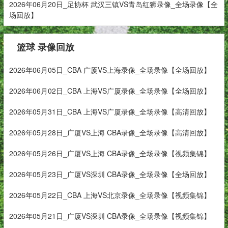
2026年06月20日_足协杯 武汉三镇VS青岛红狮录像_全场录像【全
场回放】
篮球 录像回放
2026年06月05日_CBA 广厦VS上海录像_全场录像【全场回放】
2026年06月02日_CBA 上海VS广厦录像_全场录像【全场回放】
2026年05月31日_CBA 上海VS广厦录像_全场录像【高清回放】
2026年05月28日_广厦VS上海 CBA录像_全场录像【高清回放】
2026年05月26日_广厦VS上海 CBA录像_全场录像【视频集锦】
2026年05月23日_广厦VS深圳 CBA录像_全场录像【全场回放】
2026年05月22日_CBA 上海VS北京录像_全场录像【视频集锦】
2026年05月21日_广厦VS深圳 CBA录像_全场录像【视频集锦】