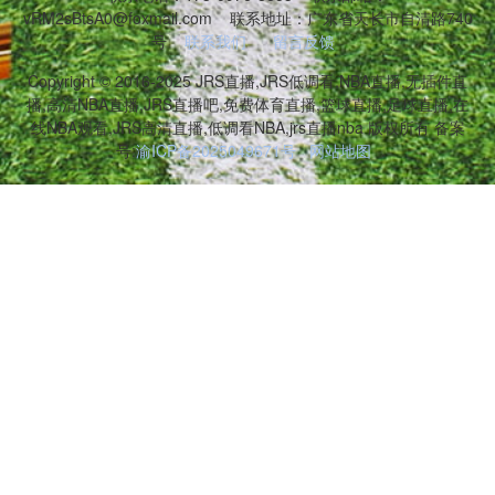
vRM2sBtsA0@foxmail.com
联系地址：广东省天长市自清路740
号
联系我们
留言反馈
Copyright © 2016-2025 JRS直播,JRS低调看,NBA直播,无插件直
播,高清NBA直播,JRS直播吧,免费体育直播,篮球直播,足球直播,在
线NBA观看,JRS高清直播,低调看NBA,jrs直播nba 版权所有 备案
号:
渝ICP备2025049671号
网站地图