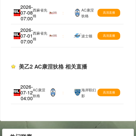
2026-
西麻省先
AC康涅
07-08
美乙2
:
高清直播
锋
狄格
07:00
2026-
西麻省先
07-01
美乙2
:
波士顿
高清直播
锋
07:00
美乙2 AC康涅狄格 相关直播
2026-
AC康涅
海岸联幻
07-12
美乙2
:
高清直播
狄格
影
04:00