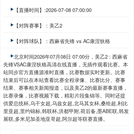
【直播时间】:2026-07-08 07:00:00
【对阵赛事】：美乙2
【对阵球队】：西麻省先锋 vs AC康涅狄格
北京时间2026年07月08日 07:00分，美乙2 : 西麻省
先锋VSAC康涅狄格高清在线直播，无插件观看比赛。本
站同步官方直播源准时直播，比赛数据实时更新。比赛
结束后可以在本站查看比赛全程录像、比赛比分、赛事
结果、赛事相关新闻报道，以及美乙2的最新赛事直播，
比赛录像，比赛视频下载，精彩片段集锦等。同时还提
供爱总统杯,乌干女超,乌兹女超,北马其女杯,桑给超,利比
里亚超,里约锦标,韩联杯,洪都甲附,荷后备,墨ABE联,韩发
展联,多米尼加圣地亚哥超,阿尔超等联赛直播。