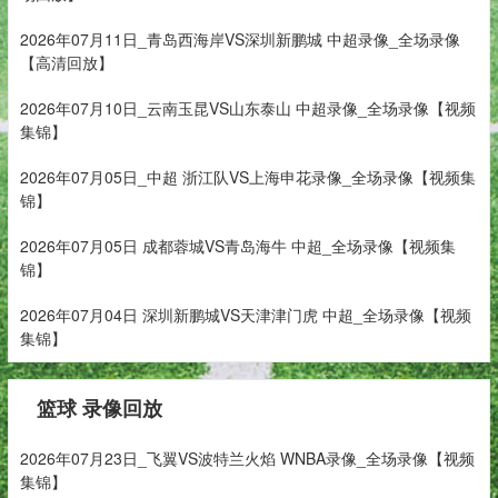
2026年07月11日_青岛西海岸VS深圳新鹏城 中超录像_全场录像
【高清回放】
2026年07月10日_云南玉昆VS山东泰山 中超录像_全场录像【视频
集锦】
2026年07月05日_中超 浙江队VS上海申花录像_全场录像【视频集
锦】
2026年07月05日 成都蓉城VS青岛海牛 中超_全场录像【视频集
锦】
2026年07月04日 深圳新鹏城VS天津津门虎 中超_全场录像【视频
集锦】
篮球 录像回放
2026年07月23日_飞翼VS波特兰火焰 WNBA录像_全场录像【视频
集锦】