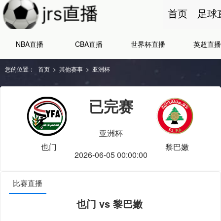
首页
足球
NBA直播
CBA直播
世界杯直播
英超直播
您的位置：
首页
>
其他赛事
>
亚洲杯
已完赛
亚洲杯
也门
黎巴嫩
2026-06-05 00:00:00
比赛直播
也门 vs 黎巴嫩