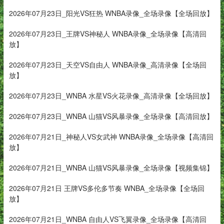
2026年07月23日_阳光VS狂热 WNBA录像_全场录像【全场回放】
2026年07月23日_王牌VS神秘人 WNBA录像_全场录像【高清回
放】
2026年07月23日_天空VS自由人 WNBA录像_高清录像【全场回
放】
2026年07月23日_WNBA 水星VS火花录像_高清录像【全场回放】
2026年07月23日_WNBA 山猫VS风暴录像_全场录像【高清回放】
2026年07月21日_神秘人VS女武神 WNBA录像_全场录像【高清回
放】
2026年07月21日_WNBA 山猫VS风暴录像_全场录像【视频集锦】
2026年07月21日 王牌VS多伦多节奏 WNBA_全场录像【全场回
放】
2026年07月21日_WNBA 自由人VS飞翼录像_全场录像【高清回