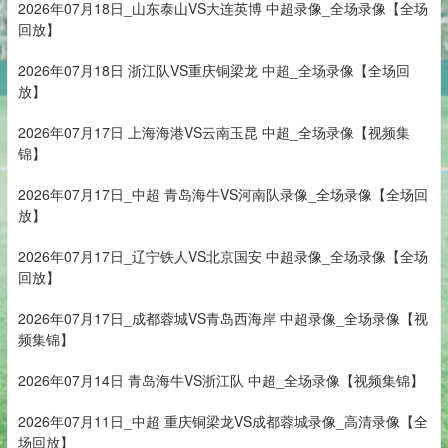
2026年07月18日_山东泰山VS大连英博 中超录像_全场录像【全场
回放】
2026年07月18日 浙江队VS重庆铜梁龙 中超_全场录像【全场回
放】
2026年07月17日 上海海港VS云南玉昆 中超_全场录像【视频集
锦】
2026年07月17日_中超 青岛海牛VS河南队录像_全场录像【全场回
放】
2026年07月17日_辽宁铁人VS北京国安 中超录像_全场录像【全场
回放】
2026年07月17日_成都蓉城VS青岛西海岸 中超录像_全场录像【视
频集锦】
2026年07月14日 青岛海牛VS浙江队 中超_全场录像【视频集锦】
2026年07月11日_中超 重庆铜梁龙VS成都蓉城录像_高清录像【全
场回放】