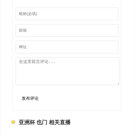
发布评论
亚洲杯 也门 相关直播