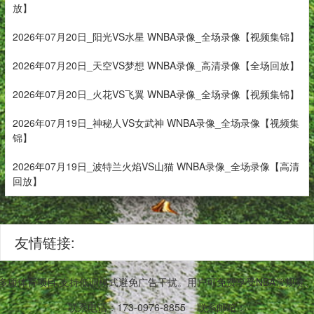
放】
2026年07月20日_阳光VS水星 WNBA录像_全场录像【视频集锦】
2026年07月20日_天空VS梦想 WNBA录像_高清录像【全场回放】
2026年07月20日_火花VS飞翼 WNBA录像_全场录像【视频集锦】
2026年07月19日_神秘人VS女武神 WNBA录像_全场录像【视频集
锦】
2026年07月19日_波特兰火焰VS山猫 WNBA录像_全场录像【高清
回放】
友情链接:
等多项体育项目,支持低调模式避免广告干扰。用户可免费享受NBA常规
联系电话：173-0976-8855
联系邮箱：