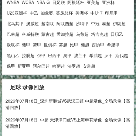
WNBA
WCBA
NBA-G
日足联
阿根廷杯
亚美超
亚洲杯
U23亚洲杯
中乙
加拿职
英足总杯
美洲杯
中U17
印尼甲
北马其甲
澳威超
越南联
阿联酋超
沙特甲
中冠
泰超
伊朗超
巴林超
科威特联
蒙古超
孟加拉超
乌兹超
塔吉克超
日职乙
欧联杯
葡甲
荷甲
世俱杯
芬超
比甲
葡超
西协甲
希腊甲
黑山乙
拉脱超
俄甲
巴西甲
奥甲
波兰甲
希腊超
罗甲
斯伐超
保甲
斯亚甲
阿尔巴超
哈萨超
法罗超
安道超
足球 录像回放
2026年07月18日_深圳新鹏城VS武汉三镇 中超录像_全场录像【高
清回放】
2026年07月18日_中超 天津津门虎VS上海申花录像_全场录像【高
清回放】