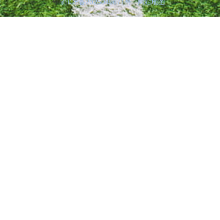
号:
渝ICP备2025049671号
网站地图