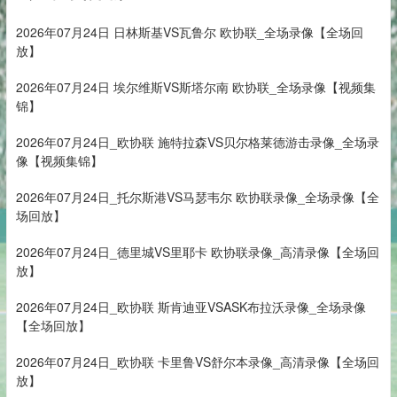
2026年07月24日 日林斯基VS瓦鲁尔 欧协联_全场录像【全场回
放】
2026年07月24日 埃尔维斯VS斯塔尔南 欧协联_全场录像【视频集
锦】
2026年07月24日_欧协联 施特拉森VS贝尔格莱德游击录像_全场录
像【视频集锦】
2026年07月24日_托尔斯港VS马瑟韦尔 欧协联录像_全场录像【全
场回放】
2026年07月24日_德里城VS里耶卡 欧协联录像_高清录像【全场回
放】
2026年07月24日_欧协联 斯肯迪亚VSASK布拉沃录像_全场录像
【全场回放】
2026年07月24日_欧协联 卡里鲁VS舒尔本录像_高清录像【全场回
放】