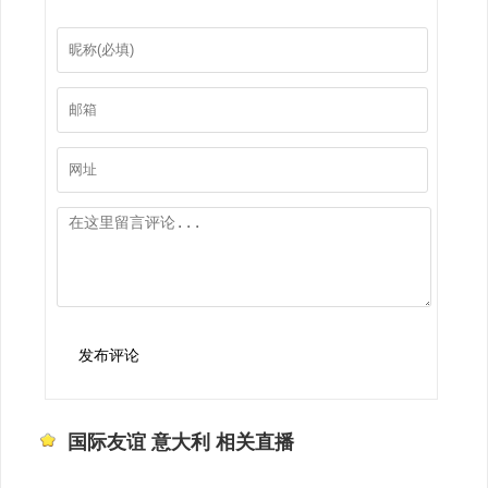
发布评论
国际友谊 意大利 相关直播