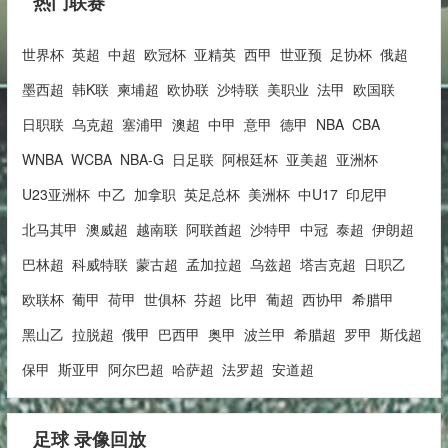
热门联赛
世界杯
英超
中超
欧冠杯
亚精英
西甲
世亚预
足协杯
俄超
墨西超
韩K联
柬埔超
欧协联
沙特联
美职业
法甲
欧国联
日职联
乌克超
塞浦甲
澳超
中甲
意甲
德甲
NBA
CBA
WNBA
WCBA
NBA-G
日足联
阿根廷杯
亚美超
亚洲杯
U23亚洲杯
中乙
加拿职
英足总杯
美洲杯
中U17
印尼甲
北马其甲
澳威超
越南联
阿联酋超
沙特甲
中冠
泰超
伊朗超
巴林超
科威特联
蒙古超
孟加拉超
乌兹超
塔吉克超
日职乙
欧联杯
葡甲
荷甲
世俱杯
芬超
比甲
葡超
西协甲
希腊甲
黑山乙
拉脱超
俄甲
巴西甲
奥甲
波兰甲
希腊超
罗甲
斯伐超
保甲
斯亚甲
阿尔巴超
哈萨超
法罗超
安道超
足球 录像回放