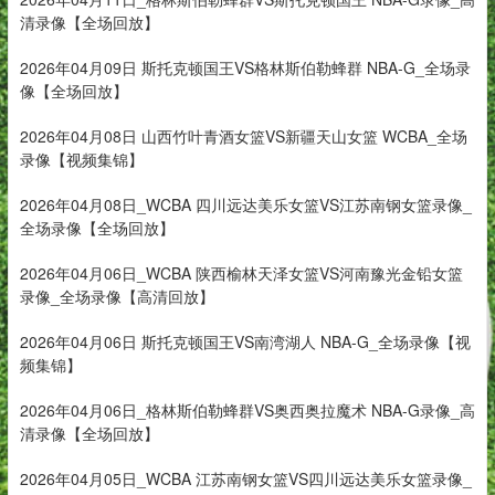
清录像【全场回放】
2026年04月09日 斯托克顿国王VS格林斯伯勒蜂群 NBA-G_全场录
像【全场回放】
2026年04月08日 山西竹叶青酒女篮VS新疆天山女篮 WCBA_全场
录像【视频集锦】
2026年04月08日_WCBA 四川远达美乐女篮VS江苏南钢女篮录像_
全场录像【全场回放】
2026年04月06日_WCBA 陕西榆林天泽女篮VS河南豫光金铅女篮
录像_全场录像【高清回放】
2026年04月06日 斯托克顿国王VS南湾湖人 NBA-G_全场录像【视
频集锦】
2026年04月06日_格林斯伯勒蜂群VS奥西奥拉魔术 NBA-G录像_高
清录像【全场回放】
2026年04月05日_WCBA 江苏南钢女篮VS四川远达美乐女篮录像_