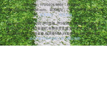
联系电话：173-0976-8855
联系邮箱：
vRM2sBtsA0@foxmail.com
联系地址：广东省天长市自清路740
号
联系我们
留言反馈
Copyright © 2016-2025 JRS直播,JRS低调看,NBA直播,无插件直
播,高清NBA直播,JRS直播吧,免费体育直播,篮球直播,足球直播,在
线NBA观看,JRS高清直播,低调看NBA,jrs直播nba 版权所有 备案
号:
渝ICP备2025049671号
网站地图