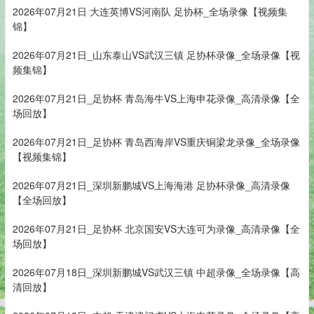
2026年07月21日 大连英博VS河南队 足协杯_全场录像【视频集
锦】
2026年07月21日_山东泰山VS武汉三镇 足协杯录像_全场录像【视
频集锦】
2026年07月21日_足协杯 青岛海牛VS上海申花录像_高清录像【全
场回放】
2026年07月21日_足协杯 青岛西海岸VS重庆铜梁龙录像_全场录像
【视频集锦】
2026年07月21日_深圳新鹏城VS上海海港 足协杯录像_高清录像
【全场回放】
2026年07月21日_足协杯 北京国安VS大连可为录像_高清录像【全
场回放】
2026年07月18日_深圳新鹏城VS武汉三镇 中超录像_全场录像【高
清回放】