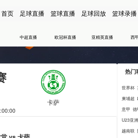
首页
足球直播
篮球直播
足球回放
篮球录播
中超直播
欧冠杯直播
亚精英直播
西
热门
赛
世界杯
柬埔超
卡萨
意甲
德
:00:00
U23亚
越南联
 vs 卡萨