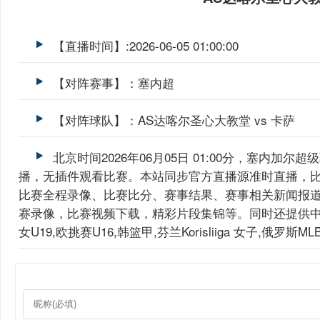
【直播时间】:2026-06-05 01:00:00
【对阵赛事】：塞内超
【对阵球队】：AS达喀尔圣心大教堂 vs 卡萨
北京时间2026年06月05日 01:00分，塞内加尔
播，无插件观看比赛。本站同步官方直播源准时直播，
比赛全程录像、比赛比分、赛事结果、赛事相关新闻报
赛录像，比赛视频下载，精彩片段集锦等。同时还提供中北美
女U19,欧挑赛U16,韩篮甲,芬兰Korisliiga 女子,俄罗斯