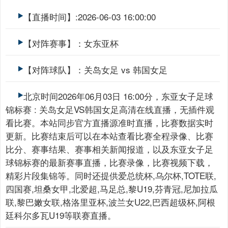
【直播时间】:2026-06-03 16:00:00
【对阵赛事】：女东亚杯
【对阵球队】：关岛女足 vs 韩国女足
北京时间2026年06月03日 16:00分，东亚女子足球
锦标赛 : 关岛女足VS韩国女足高清在线直播，无插件观
看比赛。本站同步官方直播源准时直播，比赛数据实时
更新。比赛结束后可以在本站查看比赛全程录像、比赛
比分、赛事结果、赛事相关新闻报道，以及东亚女子足
球锦标赛的最新赛事直播，比赛录像，比赛视频下载，
精彩片段集锦等。同时还提供爱总统杯,乌尔杯,TOTE联,
四国赛,坦桑女甲,北爱超,马足总,黎U19,芬青冠,尼加拉瓜
联,黎巴嫩女联,格洛里亚杯,波兰女U22,巴西超级杯,阿根
廷科尔多瓦U19等联赛直播。