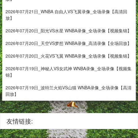
2026年07月21日_WNBA 自由人VS飞翼录像_全场录像【高清回
放】
2026年07月20日_阳光VS水星 WNBA录像_全场录像【视频集锦】
2026年07月20日_天空VS梦想 WNBA录像_高清录像【全场回放】
2026年07月20日_火花VS飞翼 WNBA录像_全场录像【视频集锦】
2026年07月19日_神秘人VS女武神 WNBA录像_全场录像【视频集
锦】
2026年07月19日_波特兰火焰VS山猫 WNBA录像_全场录像【高清
回放】
友情链接: