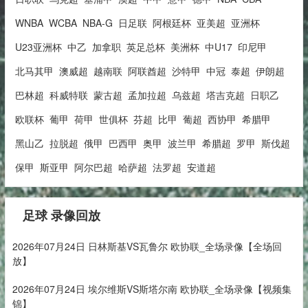
WNBA
WCBA
NBA-G
日足联
阿根廷杯
亚美超
亚洲杯
U23亚洲杯
中乙
加拿职
英足总杯
美洲杯
中U17
印尼甲
北马其甲
澳威超
越南联
阿联酋超
沙特甲
中冠
泰超
伊朗超
巴林超
科威特联
蒙古超
孟加拉超
乌兹超
塔吉克超
日职乙
欧联杯
葡甲
荷甲
世俱杯
芬超
比甲
葡超
西协甲
希腊甲
黑山乙
拉脱超
俄甲
巴西甲
奥甲
波兰甲
希腊超
罗甲
斯伐超
保甲
斯亚甲
阿尔巴超
哈萨超
法罗超
安道超
足球 录像回放
2026年07月24日 日林斯基VS瓦鲁尔 欧协联_全场录像【全场回
放】
2026年07月24日 埃尔维斯VS斯塔尔南 欧协联_全场录像【视频集
锦】