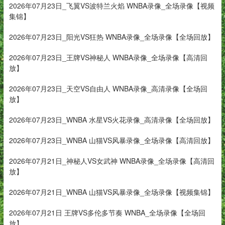
2026年07月23日_飞翼VS波特兰火焰 WNBA录像_全场录像【视频
集锦】
2026年07月23日_阳光VS狂热 WNBA录像_全场录像【全场回放】
2026年07月23日_王牌VS神秘人 WNBA录像_全场录像【高清回
放】
2026年07月23日_天空VS自由人 WNBA录像_高清录像【全场回
放】
2026年07月23日_WNBA 水星VS火花录像_高清录像【全场回放】
2026年07月23日_WNBA 山猫VS风暴录像_全场录像【高清回放】
2026年07月21日_神秘人VS女武神 WNBA录像_全场录像【高清回
放】
2026年07月21日_WNBA 山猫VS风暴录像_全场录像【视频集锦】
2026年07月21日 王牌VS多伦多节奏 WNBA_全场录像【全场回
放】