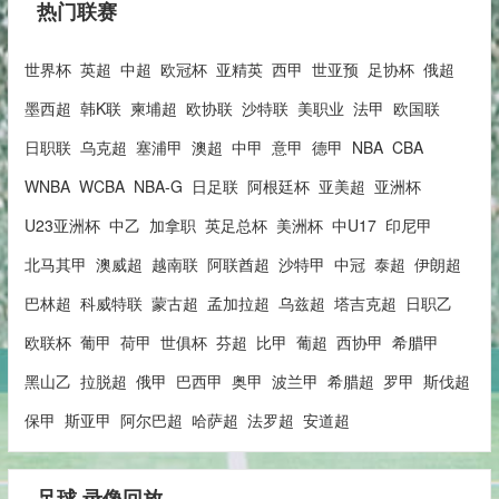
热门联赛
世界杯
英超
中超
欧冠杯
亚精英
西甲
世亚预
足协杯
俄超
墨西超
韩K联
柬埔超
欧协联
沙特联
美职业
法甲
欧国联
日职联
乌克超
塞浦甲
澳超
中甲
意甲
德甲
NBA
CBA
WNBA
WCBA
NBA-G
日足联
阿根廷杯
亚美超
亚洲杯
U23亚洲杯
中乙
加拿职
英足总杯
美洲杯
中U17
印尼甲
北马其甲
澳威超
越南联
阿联酋超
沙特甲
中冠
泰超
伊朗超
巴林超
科威特联
蒙古超
孟加拉超
乌兹超
塔吉克超
日职乙
欧联杯
葡甲
荷甲
世俱杯
芬超
比甲
葡超
西协甲
希腊甲
黑山乙
拉脱超
俄甲
巴西甲
奥甲
波兰甲
希腊超
罗甲
斯伐超
保甲
斯亚甲
阿尔巴超
哈萨超
法罗超
安道超
足球 录像回放