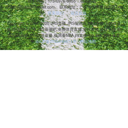
联系电话：173-0976-8855
联系邮箱：
vRM2sBtsA0@foxmail.com
联系地址：广东省天长市自清路740
号
联系我们
留言反馈
Copyright © 2016-2025 JRS直播,JRS低调看,NBA直播,无插件直
播,高清NBA直播,JRS直播吧,免费体育直播,篮球直播,足球直播,在
线NBA观看,JRS高清直播,低调看NBA,jrs直播nba 版权所有 备案
号:
渝ICP备2025049671号
网站地图